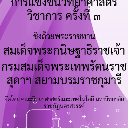
การแข่งขันวิทยาศาสตร์
วิชาการ ครั้งที่ ๓
ชิงถ้วยพระราชทาน
สมเด็จพระกนิษฐาธิราชเจ้า
กรมสมเด็จพระเทพรัตนราช
สุดาฯ สยามบรมราชกุมารี
จัดโดย คณะวิทยาศาสตร์และเทคโนโลยี มหาวิทยาลัย
ราชภัฏนครสวรรค์